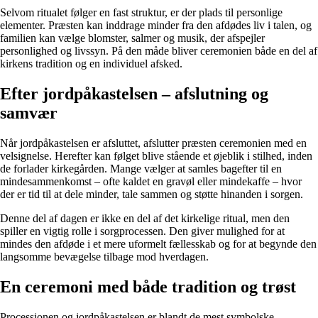
Selvom ritualet følger en fast struktur, er der plads til personlige
elementer. Præsten kan inddrage minder fra den afdødes liv i talen, og
familien kan vælge blomster, salmer og musik, der afspejler
personlighed og livssyn. På den måde bliver ceremonien både en del af
kirkens tradition og en individuel afsked.
Efter jordpåkastelsen – afslutning og
samvær
Når jordpåkastelsen er afsluttet, afslutter præsten ceremonien med en
velsignelse. Herefter kan følget blive stående et øjeblik i stilhed, inden
de forlader kirkegården. Mange vælger at samles bagefter til en
mindesammenkomst – ofte kaldet en gravøl eller mindekaffe – hvor
der er tid til at dele minder, tale sammen og støtte hinanden i sorgen.
Denne del af dagen er ikke en del af det kirkelige ritual, men den
spiller en vigtig rolle i sorgprocessen. Den giver mulighed for at
mindes den afdøde i et mere uformelt fællesskab og for at begynde den
langsomme bevægelse tilbage mod hverdagen.
En ceremoni med både tradition og trøst
Processionen og jordpåkastelsen er blandt de mest symbolske