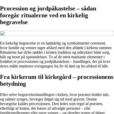
Procession og jordpåkastelse – sådan
foregår ritualerne ved en kirkelig
begravelse
En kirkelig begravelse er en højtidelig og symbolmættet ceremoni,
hvor familie og venner tager afsked med den afdøde i kirkens rammer.
Ritualerne har dybe rødder i kristen tradition og udtrykker både sorg,
håb og troen på opstandelsen. To af de mest markante elementer i
forløbet er processionen og jordpåkastelsen – handlinger, der på hver
deres måde markerer overgangen fra liv til død og fra afsked til håb.
Fra kirkerum til kirkegård – processionens
betydning
Efter selve begravelseshandlingen i kirken, hvor præsten holder tale,
og salmer synges, bevæger følget sig ud mod graven. Denne
bevægelse kaldes processionen. Den ledes som regel af præsten,
efterfulgt af kisten, der bæres af udvalgte personer – ofte
familiemedlemmer eller nære venner – og derefter resten af følget.