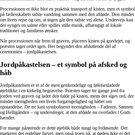
Processionen er ikke blot en praktisk transport af kisten, men et symbol
på fællesskabets sidste vandring sammen med den afdøde. Den minder
om livets rejse og om, at ingen går den sidste vej alene. Undervejs kan
der synges en salme eller spilles stille musik, afhængigt af lokale
traditioner og familiens ønsker.
Når processionen når frem til graven, placeres kisten på gravlejet, og
præsten tager ordet igen. Her begynder den afsluttende del af
ceremonien – jordpåkastelsen.
Jordpåkastelsen – et symbol på afsked og
håb
Jordpåkastelsen er et af de mest genkendelige og følelsesladede
øjeblikke i en kirkelig begravelse. Præsten tager tre gange jord fra
jorden ved graven og lader den falde på kisten, mens der siges ord, der
minder menigheden om livets forgængelighed og håbet om
opstandelse. De tre kast symboliserer treenigheden – Faderen, Sønnen
og Helligånden – og understreger, at den afdøde nu overlades i Guds
hænder.
For mange pårørende er dette øjeblik både tungt og forløsende. Det
markerer det endelige farvel, men også troen på, at døden ikke er det