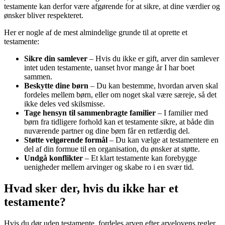
testamente kan derfor være afgørende for at sikre, at dine værdier og
ønsker bliver respekteret.
Her er nogle af de mest almindelige grunde til at oprette et
testamente:
Sikre din samlever
– Hvis du ikke er gift, arver din samlever
intet uden testamente, uanset hvor mange år I har boet
sammen.
Beskytte dine børn
– Du kan bestemme, hvordan arven skal
fordeles mellem børn, eller om noget skal være særeje, så det
ikke deles ved skilsmisse.
Tage hensyn til sammenbragte familier
– I familier med
børn fra tidligere forhold kan et testamente sikre, at både din
nuværende partner og dine børn får en retfærdig del.
Støtte velgørende formål
– Du kan vælge at testamentere en
del af din formue til en organisation, du ønsker at støtte.
Undgå konflikter
– Et klart testamente kan forebygge
uenigheder mellem arvinger og skabe ro i en svær tid.
Hvad sker der, hvis du ikke har et
testamente?
Hvis du dør uden testamente, fordeles arven efter arvelovens regler.