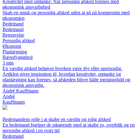
Kreativitet med omtanke: Når personlig afsked forenes med
økonomisk ansvarlighed
Skab en smuk og personlig afsked uden at gå på kompromis med
økonomien
Bedemand
Bedemand
Begravelse
Personlig afsked
Økonomi
Planlægning
Bæredygtighed
3 min
En værdig afsked behøver hverken være dyr eller upersonlig.
Artiklen giver inspiration til, hvordan kreativitet, omtanke og
planlægning kan forenes, så afskeden bliver både meningsfuld og
økonomisk ansvarlig.
André Kauffmann
André
Kauffmann
Bedemandens rolle i at skabe en værdig og rolig afsked
En bedemand hjælper de pårørende med at skabe ro, overblik og en
personlig afsked i en svær tid
Bedemand