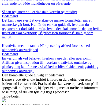
afgørende for både myndigheder og pårørende.
Sådan registrerer du et dødsfald korrekt og rettidigt
Bedemand
Det kan være svært at overskue de mange formaliteter, når et
menneske går bort. Her får du en klar guide til, hvordan du
registrerer et dødsfald korrekt, hvem der skal anmelde det, og hvilke
frister du skal overholde, så processen forløber så smidigt som
muligt.
Kreativitet med omtanke: Når personlig afsked forenes med
økonomisk ansvarlighed
Bedemand
En værdig afsked behøver hverken være dyr eller upersonlig.
Artiklen giver inspiration til, hvordan kreativitet, omtanke og
planlægning kan forenes, så afskeden bliver både meningsfuld og
økonomisk ansvarlig.
Den komplette guide til valg af bedemand
Denne e-bog giver dig indsigt i, hvordan du vælger den rette
bedemand i en svær tid. Fra hvad du skal være opmærksom på til
spørgsmål, du bør stille, hjælper vi dig med at træffe en informeret
beslutning, så du kan føle dig tryg i processen.
Tag e-bogen