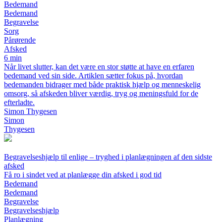
Bedemand
Bedemand
Begravelse
Sorg
Pårørende
Afsked
6 min
Når livet slutter, kan det være en stor støtte at have en erfaren
bedemand ved sin side. Artiklen sætter fokus på, hvordan
bedemanden bidrager med både praktisk hjælp og menneskelig
omsorg, så afskeden bliver værdig, tryg og meningsfuld for de
efterladte.
Simon Thygesen
Simon
Thygesen
Begravelseshjælp til enlige – tryghed i planlægningen af den sidste
afsked
Få ro i sindet ved at planlægge din afsked i god tid
Bedemand
Bedemand
Begravelse
Begravelseshjælp
Planlægning