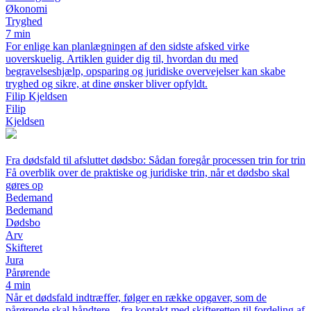
Økonomi
Tryghed
7 min
For enlige kan planlægningen af den sidste afsked virke
uoverskuelig. Artiklen guider dig til, hvordan du med
begravelseshjælp, opsparing og juridiske overvejelser kan skabe
tryghed og sikre, at dine ønsker bliver opfyldt.
Filip Kjeldsen
Filip
Kjeldsen
Fra dødsfald til afsluttet dødsbo: Sådan foregår processen trin for trin
Få overblik over de praktiske og juridiske trin, når et dødsbo skal
gøres op
Bedemand
Bedemand
Dødsbo
Arv
Skifteret
Jura
Pårørende
4 min
Når et dødsfald indtræffer, følger en række opgaver, som de
pårørende skal håndtere – fra kontakt med skifteretten til fordeling af