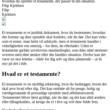
hvordan du opretter et testamente, der passer til din situation.
Filip Kjeldsen
Filip
Kjeldsen
Et testamente er et juridisk dokument, hvor du bestemmer, hvordan
din formue og dine ejendele skal fordeles, når du dør. Det kan virke
som et emne, man helst vil udskyde, men et testamente handler i
virkeligheden om omsorg – for dem, du efterlader. Uden et
testamente gælder arvelovens standardregler, som ikke altid stemmer
overens med dine ønsker eller din families situation. Derfor kan det
være en stor lettelse – både for dig selv og dine pårørende – at få
styr på det i tide.
Hvad er et testamente?
Et testamente er en skriftlig erklæring, hvor du fastlægger, hvem der
skal arve hvad efter dig. Det kan omfatte alt fra penge, bolig og
værdigenstande til personlige ejendele med affektionsværdi.
Testamentet bliver først gyldigt, når du dør, og det kan altid ændres
eller tilbagekaldes, så længe du er i live og ved dine fulde fem.