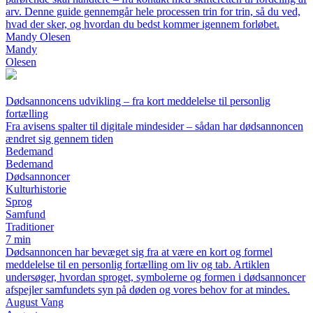
arv. Denne guide gennemgår hele processen trin for trin, så du ved,
hvad der sker, og hvordan du bedst kommer igennem forløbet.
Mandy Olesen
Mandy
Olesen
Dødsannoncens udvikling – fra kort meddelelse til personlig
fortælling
Fra avisens spalter til digitale mindesider – sådan har dødsannoncen
ændret sig gennem tiden
Bedemand
Bedemand
Dødsannoncer
Kulturhistorie
Sprog
Samfund
Traditioner
7 min
Dødsannoncen har bevæget sig fra at være en kort og formel
meddelelse til en personlig fortælling om liv og tab. Artiklen
undersøger, hvordan sproget, symbolerne og formen i dødsannoncer
afspejler samfundets syn på døden og vores behov for at mindes.
August Vang