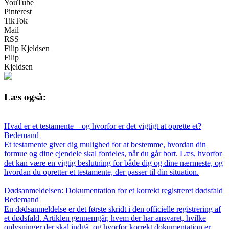
YouTube
Pinterest
TikTok
Mail
RSS
Filip Kjeldsen
Filip
Kjeldsen
Læs også:
Hvad er et testamente – og hvorfor er det vigtigt at oprette et?
Bedemand
Et testamente giver dig mulighed for at bestemme, hvordan din
formue og dine ejendele skal fordeles, når du går bort. Læs, hvorfor
det kan være en vigtig beslutning for både dig og dine nærmeste, og
hvordan du opretter et testamente, der passer til din situation.
Dødsanmeldelsen: Dokumentation for et korrekt registreret dødsfald
Bedemand
En dødsanmeldelse er det første skridt i den officielle registrering af
et dødsfald. Artiklen gennemgår, hvem der har ansvaret, hvilke
oplysninger der skal indgå, og hvorfor korrekt dokumentation er