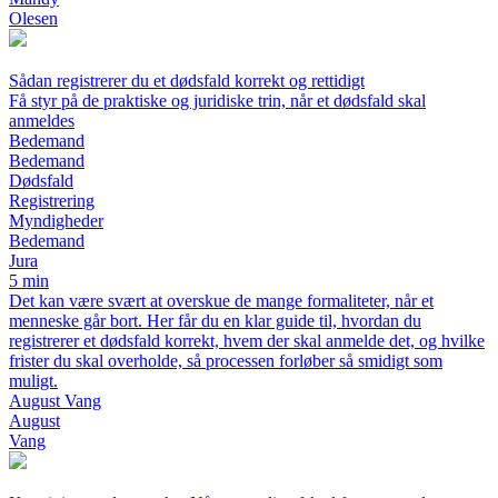
Olesen
Sådan registrerer du et dødsfald korrekt og rettidigt
Få styr på de praktiske og juridiske trin, når et dødsfald skal
anmeldes
Bedemand
Bedemand
Dødsfald
Registrering
Myndigheder
Bedemand
Jura
5 min
Det kan være svært at overskue de mange formaliteter, når et
menneske går bort. Her får du en klar guide til, hvordan du
registrerer et dødsfald korrekt, hvem der skal anmelde det, og hvilke
frister du skal overholde, så processen forløber så smidigt som
muligt.
August Vang
August
Vang