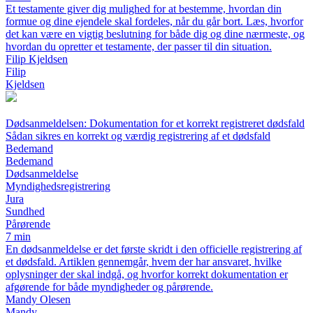
Et testamente giver dig mulighed for at bestemme, hvordan din
formue og dine ejendele skal fordeles, når du går bort. Læs, hvorfor
det kan være en vigtig beslutning for både dig og dine nærmeste, og
hvordan du opretter et testamente, der passer til din situation.
Filip Kjeldsen
Filip
Kjeldsen
Dødsanmeldelsen: Dokumentation for et korrekt registreret dødsfald
Sådan sikres en korrekt og værdig registrering af et dødsfald
Bedemand
Bedemand
Dødsanmeldelse
Myndighedsregistrering
Jura
Sundhed
Pårørende
7 min
En dødsanmeldelse er det første skridt i den officielle registrering af
et dødsfald. Artiklen gennemgår, hvem der har ansvaret, hvilke
oplysninger der skal indgå, og hvorfor korrekt dokumentation er
afgørende for både myndigheder og pårørende.
Mandy Olesen
Mandy