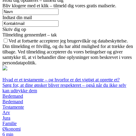
Hold dig opdateret – tilmeld dig
Bliv klogere med et klik – tilmeld dig vores gratis mailserie.
Indtast din mail
Skriv dig op
Tilmelding gennemført – tak
Ved at fortsætte accepterer jeg brugervilkår og databeskyttelse.
Din tilmelding er frivillig, og du har altid mulighed for at trække den
tilbage. Ved tilmelding accepterer du vores betingelser og giver
samtykke til, at vi behandler dine oplysninger som beskrevet i vores
persondatapolitik.
Hvad er et testamente – og hvorfor er det vigtigt at oprette et?
Sørg for, at dine ønsker bliver respekteret – også når du ikke selv
kan udtrykke dem
Bedemand
Bedemand
Testamente
Arv
Jura
Familie
Økonomi
6 min