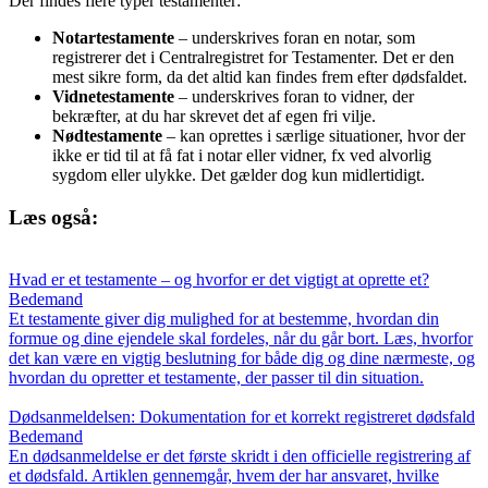
Der findes flere typer testamenter:
Notartestamente
– underskrives foran en notar, som
registrerer det i Centralregistret for Testamenter. Det er den
mest sikre form, da det altid kan findes frem efter dødsfaldet.
Vidnetestamente
– underskrives foran to vidner, der
bekræfter, at du har skrevet det af egen fri vilje.
Nødtestamente
– kan oprettes i særlige situationer, hvor der
ikke er tid til at få fat i notar eller vidner, fx ved alvorlig
sygdom eller ulykke. Det gælder dog kun midlertidigt.
Læs også:
Hvad er et testamente – og hvorfor er det vigtigt at oprette et?
Bedemand
Et testamente giver dig mulighed for at bestemme, hvordan din
formue og dine ejendele skal fordeles, når du går bort. Læs, hvorfor
det kan være en vigtig beslutning for både dig og dine nærmeste, og
hvordan du opretter et testamente, der passer til din situation.
Dødsanmeldelsen: Dokumentation for et korrekt registreret dødsfald
Bedemand
En dødsanmeldelse er det første skridt i den officielle registrering af
et dødsfald. Artiklen gennemgår, hvem der har ansvaret, hvilke