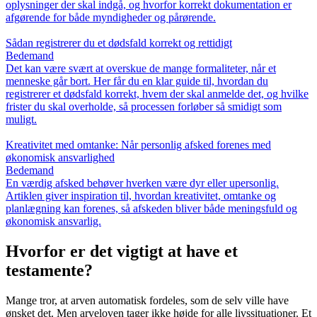
oplysninger der skal indgå, og hvorfor korrekt dokumentation er
afgørende for både myndigheder og pårørende.
Sådan registrerer du et dødsfald korrekt og rettidigt
Bedemand
Det kan være svært at overskue de mange formaliteter, når et
menneske går bort. Her får du en klar guide til, hvordan du
registrerer et dødsfald korrekt, hvem der skal anmelde det, og hvilke
frister du skal overholde, så processen forløber så smidigt som
muligt.
Kreativitet med omtanke: Når personlig afsked forenes med
økonomisk ansvarlighed
Bedemand
En værdig afsked behøver hverken være dyr eller upersonlig.
Artiklen giver inspiration til, hvordan kreativitet, omtanke og
planlægning kan forenes, så afskeden bliver både meningsfuld og
økonomisk ansvarlig.
Hvorfor er det vigtigt at have et
testamente?
Mange tror, at arven automatisk fordeles, som de selv ville have
ønsket det. Men arveloven tager ikke højde for alle livssituationer. Et