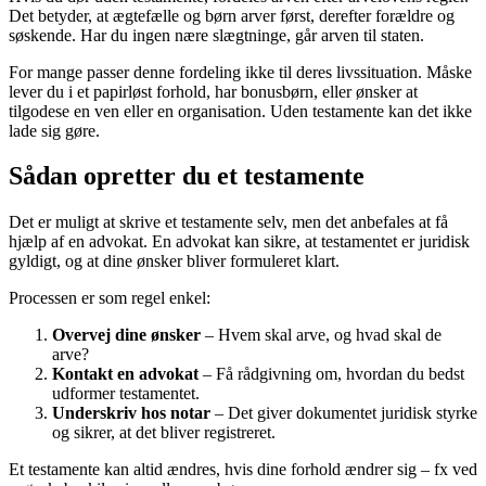
Det betyder, at ægtefælle og børn arver først, derefter forældre og
søskende. Har du ingen nære slægtninge, går arven til staten.
For mange passer denne fordeling ikke til deres livssituation. Måske
lever du i et papirløst forhold, har bonusbørn, eller ønsker at
tilgodese en ven eller en organisation. Uden testamente kan det ikke
lade sig gøre.
Sådan opretter du et testamente
Det er muligt at skrive et testamente selv, men det anbefales at få
hjælp af en advokat. En advokat kan sikre, at testamentet er juridisk
gyldigt, og at dine ønsker bliver formuleret klart.
Processen er som regel enkel:
Overvej dine ønsker
– Hvem skal arve, og hvad skal de
arve?
Kontakt en advokat
– Få rådgivning om, hvordan du bedst
udformer testamentet.
Underskriv hos notar
– Det giver dokumentet juridisk styrke
og sikrer, at det bliver registreret.
Et testamente kan altid ændres, hvis dine forhold ændrer sig – fx ved