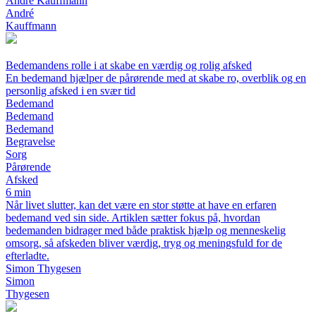
André Kauffmann
André
Kauffmann
Bedemandens rolle i at skabe en værdig og rolig afsked
En bedemand hjælper de pårørende med at skabe ro, overblik og en
personlig afsked i en svær tid
Bedemand
Bedemand
Bedemand
Begravelse
Sorg
Pårørende
Afsked
6 min
Når livet slutter, kan det være en stor støtte at have en erfaren
bedemand ved sin side. Artiklen sætter fokus på, hvordan
bedemanden bidrager med både praktisk hjælp og menneskelig
omsorg, så afskeden bliver værdig, tryg og meningsfuld for de
efterladte.
Simon Thygesen
Simon
Thygesen