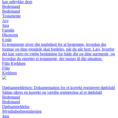
kan udtrykke dem
Bedemand
Bedemand
Testamente
Arv
Jura
Familie
Økonomi
6 min
Et testamente giver dig mulighed for at bestemme, hvordan din
formue og dine ejendele skal fordeles, når du går bort. Læs, hvorfor
det kan være en vigtig beslutning for både dig og dine nærmeste, og
hvordan du opretter et testamente, der passer til din situation.
Filip Kjeldsen
Filip
Kjeldsen
Dødsanmeldelsen: Dokumentation for et korrekt registreret dødsfald
Sådan sikres en korrekt og værdig registrering af et dødsfald
Bedemand
Bedemand
Dødsanmeldelse
Myndighedsregistrering
Jura