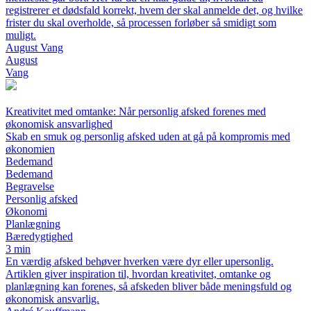
registrerer et dødsfald korrekt, hvem der skal anmelde det, og hvilke
frister du skal overholde, så processen forløber så smidigt som
muligt.
August Vang
August
Vang
Kreativitet med omtanke: Når personlig afsked forenes med
økonomisk ansvarlighed
Skab en smuk og personlig afsked uden at gå på kompromis med
økonomien
Bedemand
Bedemand
Begravelse
Personlig afsked
Økonomi
Planlægning
Bæredygtighed
3 min
En værdig afsked behøver hverken være dyr eller upersonlig.
Artiklen giver inspiration til, hvordan kreativitet, omtanke og
planlægning kan forenes, så afskeden bliver både meningsfuld og
økonomisk ansvarlig.