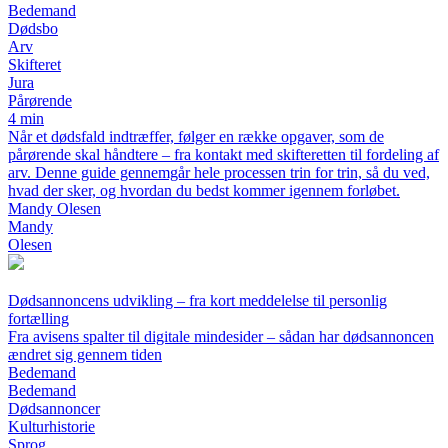
Bedemand
Dødsbo
Arv
Skifteret
Jura
Pårørende
4 min
Når et dødsfald indtræffer, følger en række opgaver, som de
pårørende skal håndtere – fra kontakt med skifteretten til fordeling af
arv. Denne guide gennemgår hele processen trin for trin, så du ved,
hvad der sker, og hvordan du bedst kommer igennem forløbet.
Mandy Olesen
Mandy
Olesen
Dødsannoncens udvikling – fra kort meddelelse til personlig
fortælling
Fra avisens spalter til digitale mindesider – sådan har dødsannoncen
ændret sig gennem tiden
Bedemand
Bedemand
Dødsannoncer
Kulturhistorie
Sprog