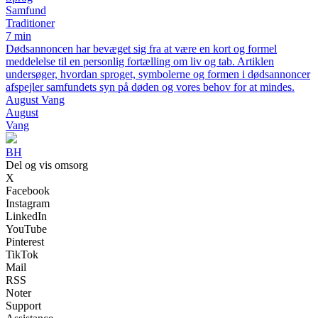
Samfund
Traditioner
7 min
Dødsannoncen har bevæget sig fra at være en kort og formel
meddelelse til en personlig fortælling om liv og tab. Artiklen
undersøger, hvordan sproget, symbolerne og formen i dødsannoncer
afspejler samfundets syn på døden og vores behov for at mindes.
August Vang
August
Vang
BH
Del og vis omsorg
X
Facebook
Instagram
LinkedIn
YouTube
Pinterest
TikTok
Mail
RSS
Noter
Support