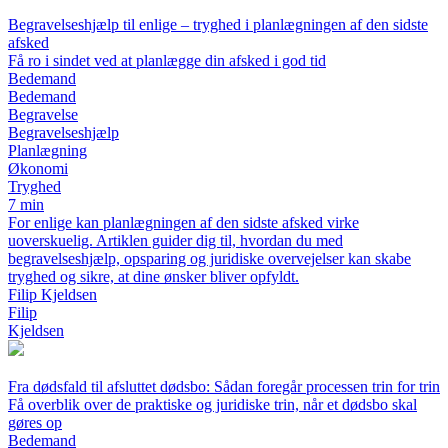
Begravelseshjælp til enlige – tryghed i planlægningen af den sidste
afsked
Få ro i sindet ved at planlægge din afsked i god tid
Bedemand
Bedemand
Begravelse
Begravelseshjælp
Planlægning
Økonomi
Tryghed
7 min
For enlige kan planlægningen af den sidste afsked virke
uoverskuelig. Artiklen guider dig til, hvordan du med
begravelseshjælp, opsparing og juridiske overvejelser kan skabe
tryghed og sikre, at dine ønsker bliver opfyldt.
Filip Kjeldsen
Filip
Kjeldsen
Fra dødsfald til afsluttet dødsbo: Sådan foregår processen trin for trin
Få overblik over de praktiske og juridiske trin, når et dødsbo skal
gøres op
Bedemand