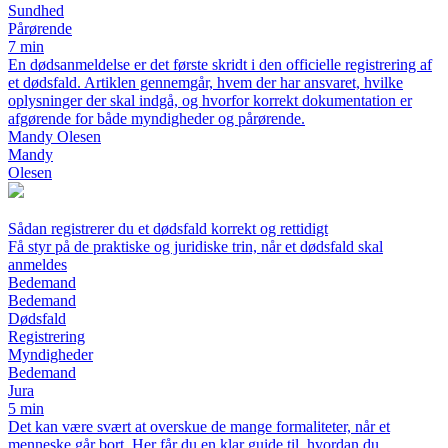
Sundhed
Pårørende
7 min
En dødsanmeldelse er det første skridt i den officielle registrering af
et dødsfald. Artiklen gennemgår, hvem der har ansvaret, hvilke
oplysninger der skal indgå, og hvorfor korrekt dokumentation er
afgørende for både myndigheder og pårørende.
Mandy Olesen
Mandy
Olesen
Sådan registrerer du et dødsfald korrekt og rettidigt
Få styr på de praktiske og juridiske trin, når et dødsfald skal
anmeldes
Bedemand
Bedemand
Dødsfald
Registrering
Myndigheder
Bedemand
Jura
5 min
Det kan være svært at overskue de mange formaliteter, når et
menneske går bort. Her får du en klar guide til, hvordan du