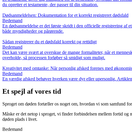
du opretter et testamente, der passer til din situation.
Dødsanmeldelsen: Dokumentation for et korrekt registreret dødsfald
Bedemand
En dødsanmeldelse er det første skridt i den officielle registrering a
både myndigheder og pårørende.
Sådan registrerer du et dødsfald korrekt og rettidigt
Bedemand
Det kan være svært at overskue de mange formaliteter, når et menneske 
overholde, så processen forløber så smidigt som muligt.
Kreativitet med omtanke: Når personlig afsked forenes med økonomis
Bedemand
En værdig afsked behøver hverken være dyr eller upersonlig. Artiklen 
Et spejl af vores tid
Sproget om døden fortæller os noget om, hvordan vi som samfund forhold
Måske er det netop i sproget, vi finder forbindelsen mellem fortid og n
døden plads i livet.
Bedemand