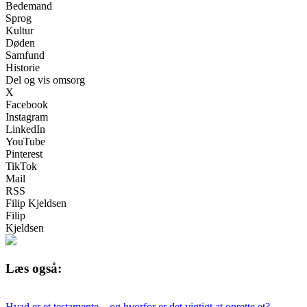
Bedemand
Sprog
Kultur
Døden
Samfund
Historie
Del og vis omsorg
X
Facebook
Instagram
LinkedIn
YouTube
Pinterest
TikTok
Mail
RSS
Filip Kjeldsen
Filip
Kjeldsen
Læs også:
Hvad er et testamente – og hvorfor er det vigtigt at oprette et?