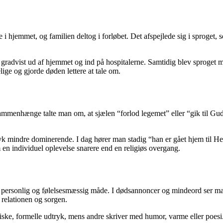
e i hjemmet, og familien deltog i forløbet. Det afspejlede sig i sproge
gradvist ud af hjemmet og ind på hospitalerne. Samtidig blev sproget mer
ge og gjorde døden lettere at tale om.
mmenhænge talte man om, at sjælen “forlod legemet” eller “gik til Gud”
tryk mindre dominerende. I dag hører man stadig “han er gået hjem til H
m en individuel oplevelse snarere end en religiøs overgang.
re personlig og følelsesmæssig måde. I dødsannoncer og mindeord ser ma
l relationen og sorgen.
siske, formelle udtryk, mens andre skriver med humor, varme eller poes