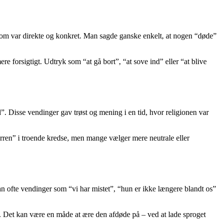
t, som var direkte og konkret. Man sagde ganske enkelt, at nogen “døde”
e forsigtigt. Udtryk som “at gå bort”, “at sove ind” eller “at blive
. Disse vendinger gav trøst og mening i en tid, hvor religionen var
erren” i troende kredse, men mange vælger mere neutrale eller
n ofte vendinger som “vi har mistet”, “hun er ikke længere blandt os”
i. Det kan være en måde at ære den afdøde på – ved at lade sproget