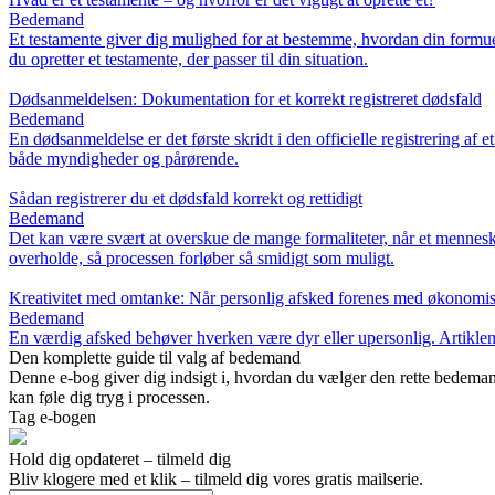
Bedemand
Et testamente giver dig mulighed for at bestemme, hvordan din formue 
du opretter et testamente, der passer til din situation.
Dødsanmeldelsen: Dokumentation for et korrekt registreret dødsfald
Bedemand
En dødsanmeldelse er det første skridt i den officielle registrering a
både myndigheder og pårørende.
Sådan registrerer du et dødsfald korrekt og rettidigt
Bedemand
Det kan være svært at overskue de mange formaliteter, når et menneske 
overholde, så processen forløber så smidigt som muligt.
Kreativitet med omtanke: Når personlig afsked forenes med økonomis
Bedemand
En værdig afsked behøver hverken være dyr eller upersonlig. Artiklen 
Den komplette guide til valg af bedemand
Denne e-bog giver dig indsigt i, hvordan du vælger den rette bedemand
kan føle dig tryg i processen.
Tag e-bogen
Hold dig opdateret – tilmeld dig
Bliv klogere med et klik – tilmeld dig vores gratis mailserie.