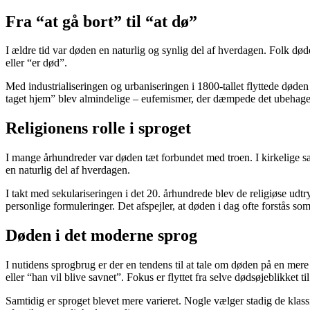
Fra “at gå bort” til “at dø”
I ældre tid var døden en naturlig og synlig del af hverdagen. Folk død
eller “er død”.
Med industrialiseringen og urbaniseringen i 1800-tallet flyttede døden 
taget hjem” blev almindelige – eufemismer, der dæmpede det ubehageli
Religionens rolle i sproget
I mange århundreder var døden tæt forbundet med troen. I kirkelige sa
en naturlig del af hverdagen.
I takt med sekulariseringen i det 20. århundrede blev de religiøse ud
personlige formuleringer. Det afspejler, at døden i dag ofte forstås so
Døden i det moderne sprog
I nutidens sprogbrug er der en tendens til at tale om døden på en me
eller “han vil blive savnet”. Fokus er flyttet fra selve dødsøjeblikket ti
Samtidig er sproget blevet mere varieret. Nogle vælger stadig de klas