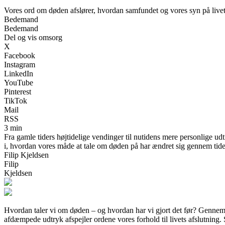
Vores ord om døden afslører, hvordan samfundet og vores syn på livet 
Bedemand
Bedemand
Del og vis omsorg
X
Facebook
Instagram
LinkedIn
YouTube
Pinterest
TikTok
Mail
RSS
3 min
Fra gamle tiders højtidelige vendinger til nutidens mere personlige ud
i, hvordan vores måde at tale om døden på har ændret sig gennem tid
Filip Kjeldsen
Filip
Kjeldsen
Hvordan taler vi om døden – og hvordan har vi gjort det før? Gennem t
afdæmpede udtryk afspejler ordene vores forhold til livets afslutning.