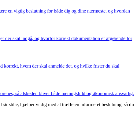
være en vigtig beslutning for både dig og dine nærmeste, og hvordan
nger der skal indgå, og hvorfor korrekt dokumentation er afgørende for
d korrekt, hvem der skal anmelde det, og hvilke frister du skal
 forenes, så afskeden bliver både meningsfuld og økonomisk ansvarlig.
r stille, hjælper vi dig med at træffe en informeret beslutning, så du