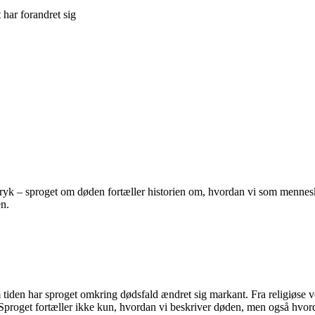
har forandret sig
tryk – sproget om døden fortæller historien om, hvordan vi som mennesker
en.
iden har sproget omkring dødsfald ændret sig markant. Fra religiøse ve
 Sproget fortæller ikke kun, hvordan vi beskriver døden, men også hvord