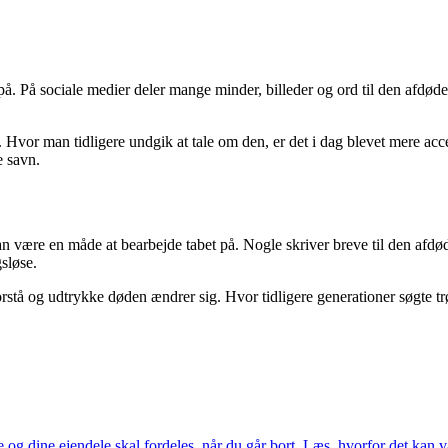
på. På sociale medier deler mange minder, billeder og ord til den afdød
 Hvor man tidligere undgik at tale om den, er det i dag blevet mere acc
e savn.
 kan være en måde at bearbejde tabet på. Nogle skriver breve til den afdød
sløse.
stå og udtrykke døden ændrer sig. Hvor tidligere generationer søgte trøs
og dine ejendele skal fordeles, når du går bort. Læs, hvorfor det kan 