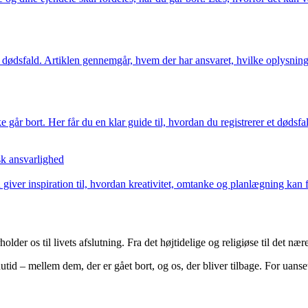
f et dødsfald. Artiklen gennemgår, hvem der har ansvaret, hvilke oplysni
går bort. Her får du en klar guide til, hvordan du registrerer et dødsfal
k ansvarlighed
giver inspiration til, hvordan kreativitet, omtanke og planlægning kan
er os til livets afslutning. Fra det højtidelige og religiøse til det nær
utid – mellem dem, der er gået bort, og os, der bliver tilbage. For uans