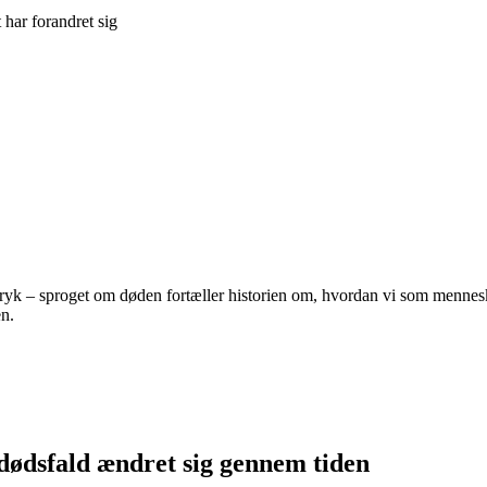
har forandret sig
tryk – sproget om døden fortæller historien om, hvordan vi som mennesker
en.
ødsfald ændret sig gennem tiden