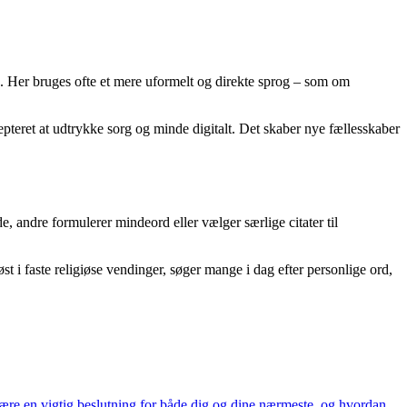
e. Her bruges ofte et mere uformelt og direkte sprog – som om
epteret at udtrykke sorg og minde digitalt. Det skaber nye fællesskaber
e, andre formulerer mindeord eller vælger særlige citater til
t i faste religiøse vendinger, søger mange i dag efter personlige ord,
være en vigtig beslutning for både dig og dine nærmeste, og hvordan