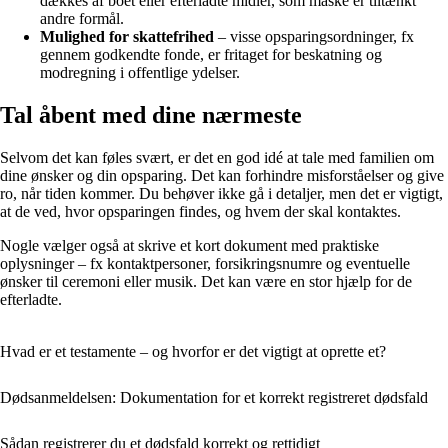
dækkes af boet eller efterladte midler, som måske er tiltænkt
andre formål.
Mulighed for skattefrihed
– visse opsparingsordninger, fx
gennem godkendte fonde, er fritaget for beskatning og
modregning i offentlige ydelser.
Tal åbent med dine nærmeste
Selvom det kan føles svært, er det en god idé at tale med familien om
dine ønsker og din opsparing. Det kan forhindre misforståelser og give
ro, når tiden kommer. Du behøver ikke gå i detaljer, men det er vigtigt,
at de ved, hvor opsparingen findes, og hvem der skal kontaktes.
Nogle vælger også at skrive et kort dokument med praktiske
oplysninger – fx kontaktpersoner, forsikringsnumre og eventuelle
ønsker til ceremoni eller musik. Det kan være en stor hjælp for de
efterladte.
Hvad er et testamente – og hvorfor er det vigtigt at oprette et?
Dødsanmeldelsen: Dokumentation for et korrekt registreret dødsfald
Sådan registrerer du et dødsfald korrekt og rettidigt