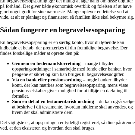
En begravelsesopsparing gør det muligt at tage hånd om disse udgifter
på forhånd. Det giver både økonomisk overblik og følelsen af at have
gjort noget godt for sine nærmeste. Mange oplever en lettelse ved at
vide, at alt er planlagt og finansieret, så familien ikke skal bekymre sig.
Sådan fungerer en begravelsesopsparing
En begravelsesopsparing er en særlig konto, hvor du løbende kan
indbetale et beløb, der øremærkes til din fremtidige begravelse. Der
findes forskellige måder at oprette den på:
Gennem en bedemandsforretning
– mange tilbyder
opsparingsordninger i samarbejde med fonde eller banker, hvor
pengene er sikret og kun kan bruges til begravelsesudgifter.
Via en bank eller pensionsordning
– nogle banker tilbyder
konti, der kan mærkes som begravelsesopsparing, mens visse
pensionsselskaber giver mulighed for at tilføje en dækning til
formålet.
Som en del af en testamentarisk ordning
– du kan også vælge
at beskrive i dit testamente, hvordan midlerne skal anvendes, og
hvem der skal administrere dem.
Det vigtigste er, at opsparingen er tydeligt registreret, så dine pårørende
ved, at den eksisterer, og hvordan den skal bruges.