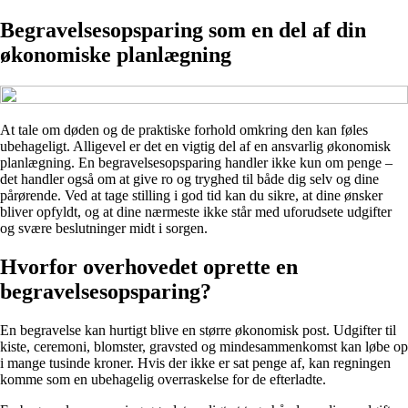
Begravelsesopsparing som en del af din
økonomiske planlægning
At tale om døden og de praktiske forhold omkring den kan føles
ubehageligt. Alligevel er det en vigtig del af en ansvarlig økonomisk
planlægning. En begravelsesopsparing handler ikke kun om penge –
det handler også om at give ro og tryghed til både dig selv og dine
pårørende. Ved at tage stilling i god tid kan du sikre, at dine ønsker
bliver opfyldt, og at dine nærmeste ikke står med uforudsete udgifter
og svære beslutninger midt i sorgen.
Hvorfor overhovedet oprette en
begravelsesopsparing?
En begravelse kan hurtigt blive en større økonomisk post. Udgifter til
kiste, ceremoni, blomster, gravsted og mindesammenkomst kan løbe op
i mange tusinde kroner. Hvis der ikke er sat penge af, kan regningen
komme som en ubehagelig overraskelse for de efterladte.