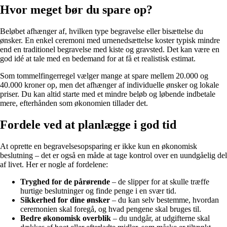
Hvor meget bør du spare op?
Beløbet afhænger af, hvilken type begravelse eller bisættelse du
ønsker. En enkel ceremoni med urnenedsættelse koster typisk mindre
end en traditionel begravelse med kiste og gravsted. Det kan være en
god idé at tale med en bedemand for at få et realistisk estimat.
Som tommelfingerregel vælger mange at spare mellem 20.000 og
40.000 kroner op, men det afhænger af individuelle ønsker og lokale
priser. Du kan altid starte med et mindre beløb og løbende indbetale
mere, efterhånden som økonomien tillader det.
Fordele ved at planlægge i god tid
At oprette en begravelsesopsparing er ikke kun en økonomisk
beslutning – det er også en måde at tage kontrol over en uundgåelig del
af livet. Her er nogle af fordelene:
Tryghed for de pårørende
– de slipper for at skulle træffe
hurtige beslutninger og finde penge i en svær tid.
Sikkerhed for dine ønsker
– du kan selv bestemme, hvordan
ceremonien skal foregå, og hvad pengene skal bruges til.
Bedre økonomisk overblik
– du undgår, at udgifterne skal