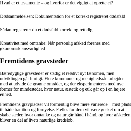
Hvad er et testamente – og hvorfor er det vigtigt at oprette et?
Dødsanmeldelsen: Dokumentation for et korrekt registreret dødsfald
Sådan registrerer du et dødsfald korrekt og rettidigt
Kreativitet med omtanke: Når personlig afsked forenes med
økonomisk ansvarlighed
Fremtidens gravsteder
Bæredygtige gravsteder er stadig et relativt nyt fænomen, men
udviklingen går hurtigt. Flere kommuner og menighedsråd arbejder
med at udvide de grønne områder, og der eksperimenteres med nye
former for mindesteder, hvor natur, æstetik og etik går op i en højere
enhed.
Fremtidens gravpladser vil formentlig blive mere varierede – med plads
til både tradition og fornyelse. Fælles for dem vil være ønsket om at
skabe steder, hvor omtanke og natur går hånd i hånd, og hvor afskeden
bliver en del af livets naturlige kredsløb.