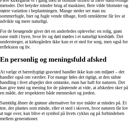
Flere kirkegårde er i gang med at omstille driften til mere naturvenlige
metoder. Det betyder mindre brug af maskiner, flere vilde blomster og
større variation i beplantningen. Mange steder ser man nu
sommerfugle, bier og fugle vende tilbage, fordi områderne får lov at
udvikle sig mere naturligt.
For de besøgende giver det en anderledes oplevelse: en rolig, grøn
oase midt i byen, hvor liv og død mødes i et naturligt kredsløb. Det
understreger, at kirkegården ikke kun er et sted for sorg, men også for
refleksion og liv.
En personlig og meningsfuld afsked
At vælge et bæredygtigt gravsted handler ikke kun om miljøet – det
handler også om værdier. For mange føles det rigtigt, at den sidste
handling i livet afspejler den omtanke, man har haft for naturen. Det
kan give trøst og mening for de pårørende at vide, at afskeden sker på
en måde, der respekterer både mennesket og jorden.
Samtidig åbner de grønne alternativer for nye måder at mindes på. Et
træ, der plantes som minde, eller et sted i skoven, hvor naturen får lov
at tage over, kan blive et symbol på livets cyklus og på forbindelsen
mellem generationer.