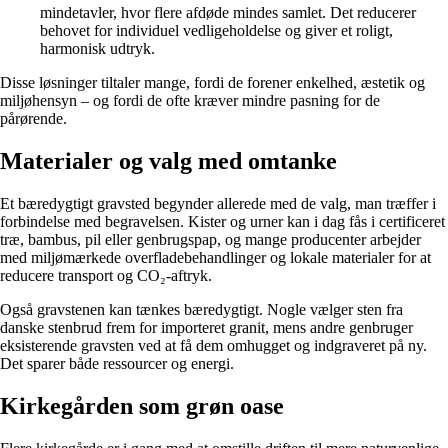
mindetavler, hvor flere afdøde mindes samlet. Det reducerer
behovet for individuel vedligeholdelse og giver et roligt,
harmonisk udtryk.
Disse løsninger tiltaler mange, fordi de forener enkelhed, æstetik og
miljøhensyn – og fordi de ofte kræver mindre pasning for de
pårørende.
Materialer og valg med omtanke
Et bæredygtigt gravsted begynder allerede med de valg, man træffer i
forbindelse med begravelsen. Kister og urner kan i dag fås i certificeret
træ, bambus, pil eller genbrugspap, og mange producenter arbejder
med miljømærkede overfladebehandlinger og lokale materialer for at
reducere transport og CO₂-aftryk.
Også gravstenen kan tænkes bæredygtigt. Nogle vælger sten fra
danske stenbrud frem for importeret granit, mens andre genbruger
eksisterende gravsten ved at få dem omhugget og indgraveret på ny.
Det sparer både ressourcer og energi.
Kirkegården som grøn oase