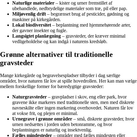
Naturlige materialer
– kister og urner fremstillet af
ubehandlede, nedbrydelige materialer som træ, pil eller pap.
Miljøvenlig drift
– begrænset brug af pesticider, gødning og
maskiner på kirkegården.
Lokal biodiversitet
– beplantning med hjemmehørende arter,
der gavner insekter og fugle.
Langsigtet planlægning
– gravsteder, der kræver minimal
vedligeholdelse og kan indgå i naturens kredsløb.
Grønne alternativer til traditionelle
gravsteder
Mange kirkegårde og begravelsespladser tilbyder i dag særlige
områder, hvor naturen får lov at spille hovedrollen. Her kan man vælge
mellem forskellige former for bæredygtige gravsteder:
Naturgravsteder
– gravpladser i skov, eng eller park, hvor
gravene ikke markeres med traditionelle sten, men med diskrete
navneskilte eller ingen markering overhovedet. Naturen får lov
at vokse frit, og plejen er minimal.
Urnegrave i grønne områder
– små, diskrete gravsteder, hvor
urnen nedsættes i jorden uden betonramme, og hvor
beplantningen er naturlig og insektvenlig.
Fælles mindesteder
– områder med fælles mindesten eller