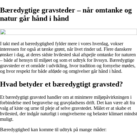
Bæredygtige gravsteder – når omtanke og
natur går hånd i hånd
I takt med at bæredygtighed fylder mere i vores hverdag, vokser
interessen for også at tænke grønt, når livet rinder ud. Flere danskere
ønsker i dag, at deres sidste hvilested skal afspejle omtanke for naturen
– både af hensyn til miljøet og som et udtryk for livssyn. Bæredygtige
gravsteder er et område i udvikling, hvor tradition og fornyelse mødes,
og hvor respekt for både afdøde og omgivelser går hånd i hånd.
Hvad betyder et bæredygtigt gravsted?
Et bæredygtigt gravsted handler om at minimere miljøpåvirkningen i
forbindelse med begravelse og gravpladsens drift. Det kan være alt fra
valg af kiste og urne til pleje af selve gravstedet. Målet er at skabe et
hvilested, der indgår naturligt i omgivelserne og belaster klimaet mindst
muligt.
Bæredygtighed kan komme til udtryk på mange måder: